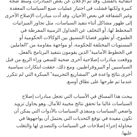
انتقالية بالفشل. وقد تم الإعلان عن بعض المبادرات وسط ضجة
كبيرة ولكنها فشلت في اجتياز عمليات صنع السياسات المعقدة
وغير الشفافة في بعض الأحيان. وقد أدت مبادرات الإصلاح الأخرى
إلى ظهور مشاكل أثناء تنفيذ السياسات، مثل تجاوز الميزانيات
المخطط لها، أو التخلف عن الجداول الزمنية المفرطة في
الطموح، أو تطوير قضايا التنسيق بين الوكالات الحكومية أو
المستويات المختلفة للحكومة، أو مواجهة مقاومة من “العاملين
في الخطوط الأمامية” الذين يقومون بتنفيذ البرنامج بالفعل.
ووقعت مبادرات إصلاحية أخرى ضحية للسعي وراء الريع من قبل
السياسيين أو البيروقراطيين. ومع ذلك، حققت ابتكارات سياسية
أخرى نتائج واعدة في “المشاريع التجريبية” المبكرة التي لم تتكرر
عندما تم طرحها على نطاق أوسع.
يبحث هذا المساق في الأسباب التي تجعل مبادرات إصلاح
السياسات غالبا ما تحقق نتائج مخيبة للآمال. وهو يحاول تزويد
واضعي السياسات ومنفذي السياسات بالأدوات التي يمكن أن
تكون مفيدة في توقع التحديات التي يحتمل أن يواجهوها في
محاولة إجراء إصلاحات في السياسات والتصدي لها والتغلب
عليها.