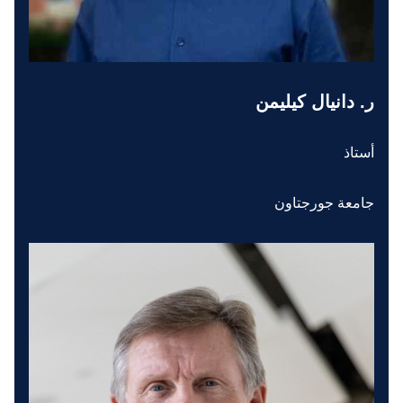
ر. دانيال كيليمن
أستاذ
جامعة جورجتاون