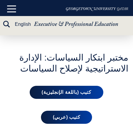
القائمة
الرئيسية
تبديل
English
البح
خطي
لى
­­مختبر ابتكار السياسات: الإدارة
لمحتوى
الاستراتيجية لإصلاح السياسات
لرئيسي
كتيب (باللغة الإنجليزية)
كتيب (عربي)