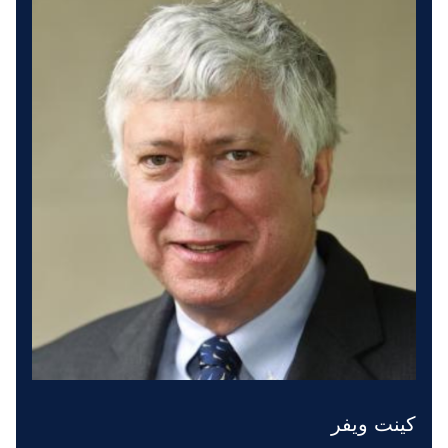
كينت ويفر